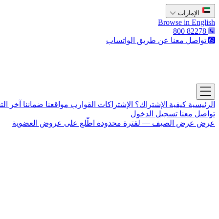
الإمارات
Browse in English
800 82278
تواصل معنا عن طريق الواتساب
The Captain's Club
Open main menu
الرئيسية
كيفية الإشتراك؟
الإشتراكات
القوارب
مواقعنا
ضماننا
آخر الت
تواصل معنا
تسجيل الدخول
عرض
عرض الصيف — لفترة محدودة
اطّلع على عروض العضوية