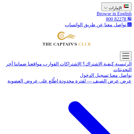
الإمارات
Browse in English
800 82278
تواصل معنا عن طريق الواتساب
The Captain's Club
Open main menu
الرئيسية
كيفية الإشتراك؟
الإشتراكات
القوارب
مواقعنا
ضماننا
آخر
التحديثات
تواصل معنا
تسجيل الدخول
عرض
عرض الصيف — لفترة محدودة
اطّلع على عروض العضوية